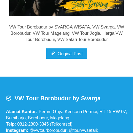
VW Tour Borobudur by SVARGA WISATA, VW Svarga, VW
Borobudur, VW Tour Magelang, VW Tour Jogja, Harga VW
Tour Borobudur, VW Safari Tour Borobudur
Original Post
VW Tour Borobudur by Svarga
Alamat Kantor:
Perum Griya Kencana Permai, RT 19 RW 07,
Bumiharjo, Borobudur, Magelang
Telp:
0812-2800-3345 (Telkomsel)
Instagram:
@vwtourborobudur; @tourvwsafari;