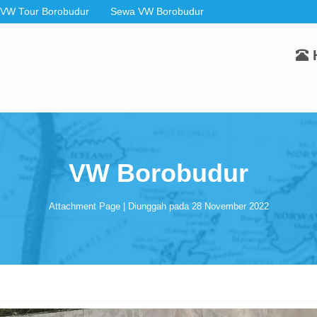
 VW Tour Borobudur
Sewa VW Borobudur
VW Borobudur
Attachment Page | Diunggah pada 28 November 2022