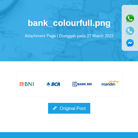
⚫ Online
bank_colourfull.png
Attachment Page | Diunggah pada 27 March 2023
Original Post