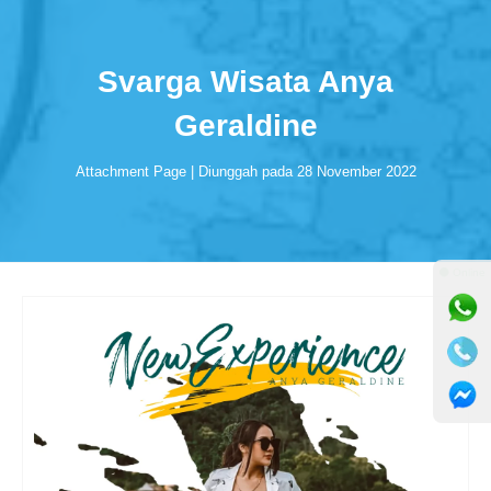
Svarga Wisata Anya
Geraldine
Attachment Page | Diunggah pada 28 November 2022
⚫ Online