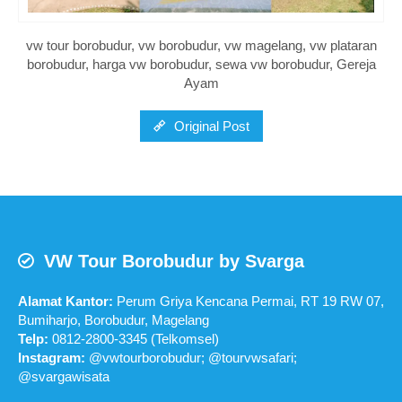
vw tour borobudur, vw borobudur, vw magelang, vw plataran
borobudur, harga vw borobudur, sewa vw borobudur, Gereja
Ayam
Original Post
VW Tour Borobudur by Svarga
Alamat Kantor:
Perum Griya Kencana Permai, RT 19 RW 07,
Bumiharjo, Borobudur, Magelang
Telp:
0812-2800-3345 (Telkomsel)
Instagram:
@vwtourborobudur; @tourvwsafari;
@svargawisata