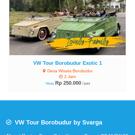
VW Tour Borobudur Exotic 1
Desa Wisata Borobudur
2 Jam
Rp 250.000
/ pax
*Mulai
VW Tour Borobudur by Svarga