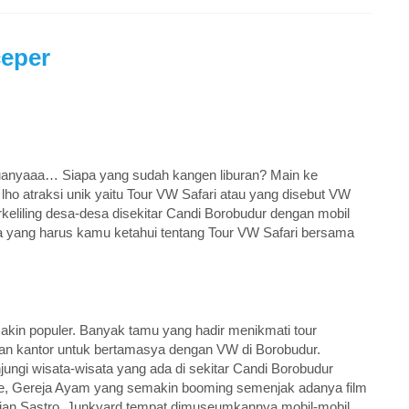
ceper
nyaaa… Siapa yang sudah kangen liburan? Main ke
ho atraksi unik yaitu Tour VW Safari atau yang disebut VW
rkeliling desa-desa disekitar Candi Borobudur dengan mobil
ja yang harus kamu ketahui tentang Tour VW Safari bersama
akin populer. Banyak tamu yang hadir menikmati tour
kan kantor untuk bertamasya dengan VW di Borobudur.
ngi wisata-wisata yang ada di sekitar Candi Borobudur
se, Gereja Ayam yang semakin booming semenjak adanya film
ian Sastro. Junkyard tempat dimuseumkannya mobil-mobil