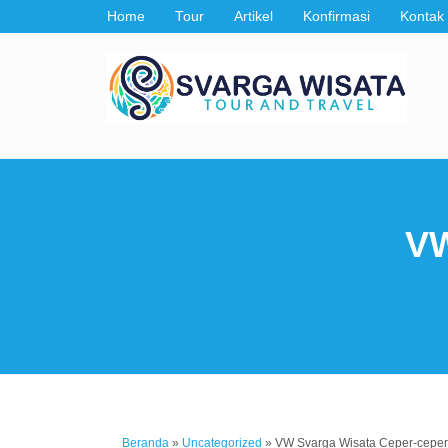
Home
Tour
Artikel
Konfirmasi
Kontak
VW
Beranda
»
Uncategorized
»
VW Svarga Wisata Ceper-ceper