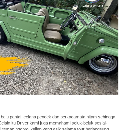
 baju pantai, celana pendek dan berkacamata hitam sehingga
elain itu Driver kami juga memahami seluk-beluk sosial-
 teman ngobrol kalian yang asik selama tour berlangsung.